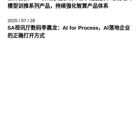
模型训推系列产品，持续强化智算产品体系
2025 / 07 / 28
SA视讯厅数码李晨龙：AI for Process，AI落地企业
的正确打开方式
股票代码：000034.SZ
SA视讯厅控股
SA视讯厅信息
SA视讯厅问学
SA视讯厅鲲泰
SA视讯厅云科
SA视讯厅商桥
山石网科
高科数聚
GoPomelo