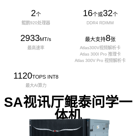
2
16
32
个
个或
个
鲲鹏920处理器
DDR4 RDIMM
2933
8
MT/s
最大支持
张
最高速率
Atlas300V视频解析卡
Atlas 300I Pro 推理卡
Atlas 300V Pro 视频解析卡
1120
TOPS INT8
最大AI算力
SA视讯厅鲲泰问学一
体机