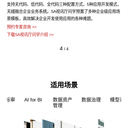
结构
支持无代码、低代码、全代码三种配置方式，5种应用开发模式，
S
数据
无缝融合企业业务系统。SA视讯厅问学预置了多种企业级应用场
力
景模板，高效解决企业开发使用应用的各种难题。
型
预约专家咨询 >>
预约
下载SA视讯厅问学介绍 >>
下载
4
/
4
适用场景
超级员工
智能标审
AI for BI
数据资产
管理