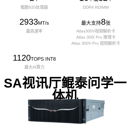
鲲鹏920处理器
DDR4 RDIMM
2933
8
MT/s
最大支持
张
最高速率
Atlas300V视频解析卡
Atlas 300I Pro 推理卡
Atlas 300V Pro 视频解析卡
1120
TOPS INT8
最大AI算力
SA视讯厅鲲泰问学一
体机