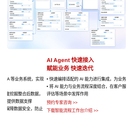
AI Agent 快速接入
业
赋能业务 快速迭代
避
实现
• 快速编排适配的 AI 能力进行集成，为业务处理提供AI 辅助
•
• 将 AI 能力与业务流程深度结合，在客户服务、销售预测、风险
的
，
评估等场景中发挥作用
•
流
预约专家咨询 >>
止
•
下载智能流程工作台介绍 >>
义
预约
下