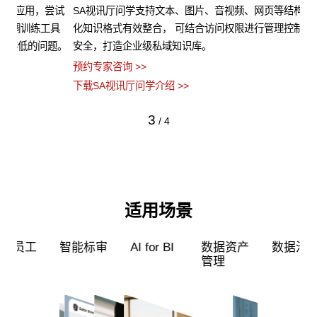
试
SA视讯厅问学支持文本、图片、音视频、网页等结构化与非结构
支
具
化知识格式有效整合， 可结合访问权限进行管理控制，保障数据
无
题。
安全，打造企业级私域知识库。
景
预约专家咨询 >>
预约
下载SA视讯厅问学介绍 >>
下载
3
/
4
适用场景
工
智能标审
AI for BI
数据资产
数据治理
管理