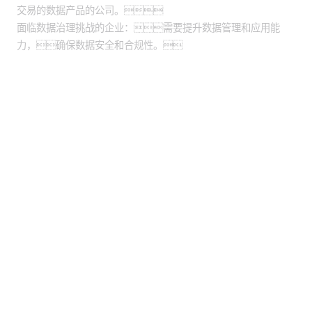
交易的数据产品的公司。
面临数据治理挑战的企业：需要提升数据管理和应用能
力，确保数据安全和合规性。
股票代码：000034.SZ
SA视讯厅控股
SA视讯厅信息
SA视讯厅问学
SA视讯厅鲲泰
SA视讯厅云科
SA视讯厅商桥
山石网科
高科数聚
GoPomelo
联系我们
隐私政策
法律声明