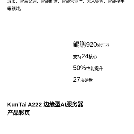
城市、智慧交通、智能制造、智能营业厅、无人零售、智能楼宇
等领域。
了解更多AI算力服务器
鲲鹏
920
处理器
24
支持
核心
50
%
性能提升
27
块硬盘
KunTai A222 边缘型AI服务器
产品彩页
点击下载