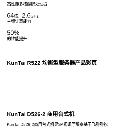
高性能多核鲲鹏处理器
64
2.6
核、
GHz
主频计算能力
50
%
的性能提升
KunTai R522 均衡型服务器产品彩页
点击下载
KunTai D526-2 商用台式机
KunTai D526-2商用台式机是SA视讯厅鲲泰基于飞腾腾锐