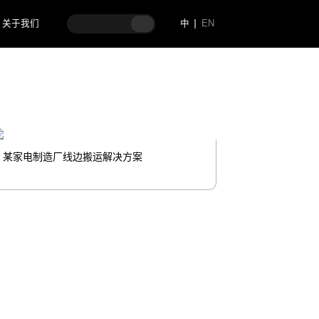
关于我们
中
EN
某家电制造厂线边搬运解决方案
某品牌汽车