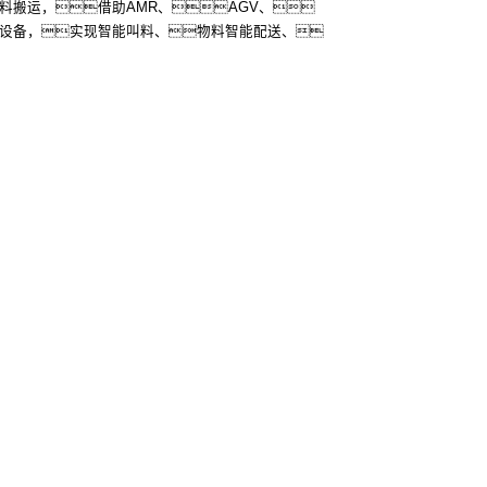
料搬运，借助AMR、AGV、
设备，实现智能叫料、物料智能配送、
更多
联系我们
10802037792号