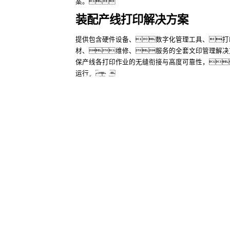
案。
装配产线打印解决方案
提供包含硬件设备、数字化管理工具、打
了解更多
材、维修、服务的全套文印管理解决
保产线各打印作业的无缝衔接与高度可靠性，
运行。
SA视讯
SA视讯
了解更多
股票代
码：000034.SZ
联系我们
隐私政策
法律声明
网
版权所有2016-2025 SA视讯厅数码集团股份有