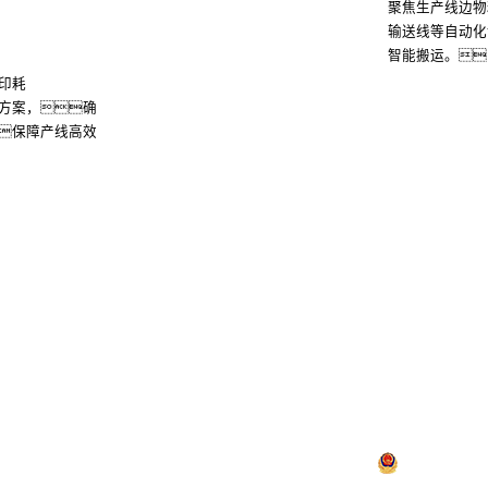
聚焦生产线边物
输送线等自动化
智能搬运。
印耗
方案，确
保障产线高效
了解
厅控股
SA视讯厅信息
SA视讯厅问学
SA视讯厅鲲泰
厅云科
SA视讯厅商桥
山石网科
高科数聚
GoPomelo
络安全与隐私保护
限公司，保留一切权利。
京ICP备05051615号-1
京公网安备 110