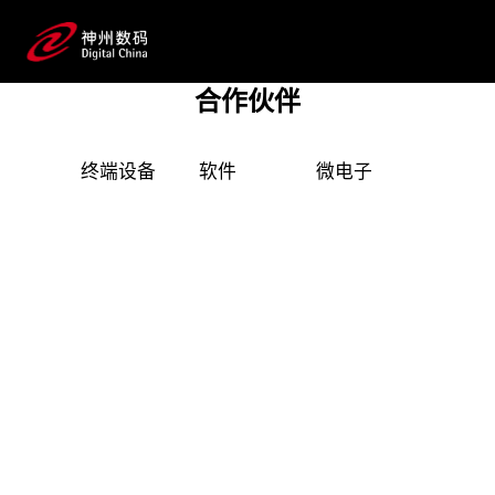
产品技术伙伴
二十余年来，SA视讯厅数码始终保持与全球顶
尖科技公司的长期深度合作，构建起覆盖企业数字
合作伙伴
化转型全产业链、全生命周期的广泛IT技术与产品
资源池，并形成完整的数字化产品技术镜
终端设备
软件
微电子
安全
像。