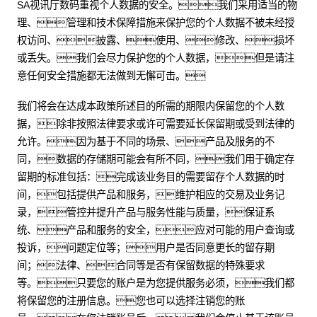
SA视讯厅数码重视个人数据的安全。我们采用适当的物
理、管理和技术保障措施来保护您的个人数据不被未经授
权访问、披露、使用、修改、损坏
或丢失。我们会尽力保护您的个人数据，但是请注
意任何安全措施都无法做到无懈可击。
我们将会在达成本政策所述目的所需的期限内保留您的个人数
据，除非按照法律要求或许可需要延长保留期或受到法律的
允许。因为基于不同的场景、产品及服务的不
同，数据的存储期可能会有所不同，我们用于确定存
留期的标准包括：完成该业务目的需要留存个人数据的时
间，包括提供产品和服务，维护相应的交易及业务记
录，管控并提升产品与服务性能与质量，保证系
统、产品和服务的安全，应对可能的用户查询或
投诉，问题定位等；用户是否同意更长的留存期
间；法律、合同等是否有保留数据的特殊要求
等。只要您的账户是为您提供服务必须，我们都
将保留您的注册信息。您也可以选择注销您的账