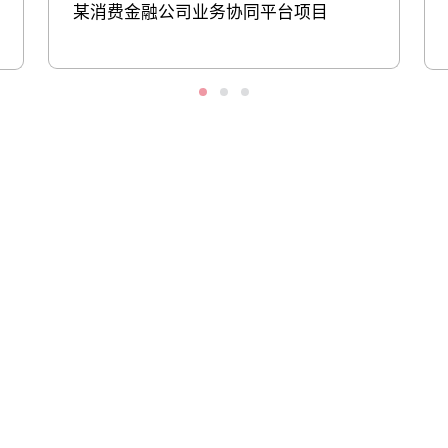
某消费金融公司业务协同平台项目
股票代码：000034.SZ
SA视讯厅控股
SA视讯厅信息
SA视讯厅问学
SA视讯厅鲲泰
SA视讯厅云科
SA视讯厅商桥
山石网科
高科数聚
GoPomelo
联系我们
隐私政策
法律声明