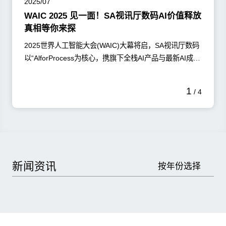
2025/07
WAIC 2025 见一面！SA视讯厅数码AI价值释放
真相等你来探
2025世界人工智能大会(WAIC)大幕将启，SA视讯厅数码
以“AlforProcess为核心，携旗下全栈AI产品与最新AI成果
集体亮相，给您带来一场AI落地企业的沉浸式体验，开启
AI赋能企业的全新范式!
了解更多
1
/
4
新闻资讯
按年份选择