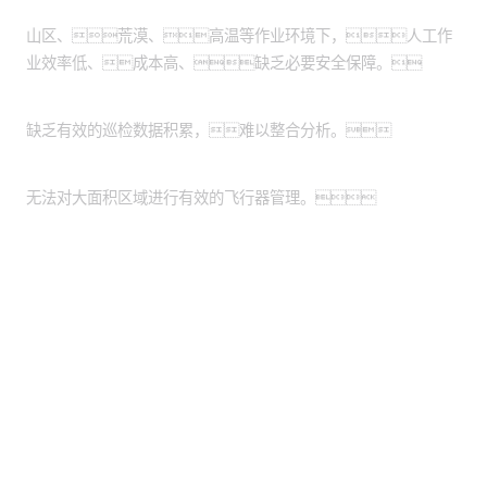
作业环境危险恶劣：
山区、荒漠、高温等作业环境下，人工作
业效率低、成本高、缺乏必要安全保障。
缺乏数据管理系统：
缺乏有效的巡检数据积累，难以整合分析。
缺乏统一的平台：
无法对大面积区域进行有效的飞行器管理。
股票代码：000034.SZ
SA视讯厅控股
SA视讯厅信息
SA视讯厅问学
SA视讯厅鲲泰
SA视讯厅云科
SA视讯厅商桥