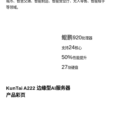
城市、智慧交通、智能制造、智能营业厅、无人零售、智能楼宇
等领域。
了解更多AI算力服务器
鲲鹏
920
处理器
24
支持
核心
50
%
性能提升
27
块硬盘
KunTai A222 边缘型AI服务器
产品彩页
点击下载