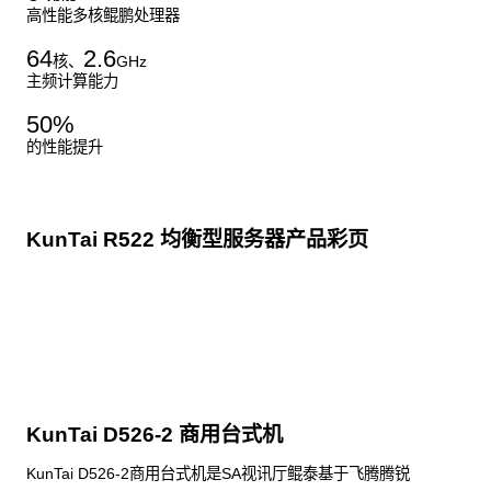
高性能多核鲲鹏处理器
64
2.6
核、
GHz
主频计算能力
50
%
的性能提升
KunTai R522 均衡型服务器产品彩页
点击下载
KunTai D526-2 商用台式机
KunTai D526-2商用台式机是SA视讯厅鲲泰基于飞腾腾锐