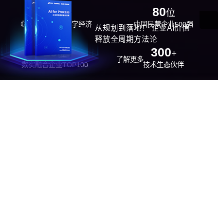
29
80
位
位
《福布斯》中国数字经济
中国民营企业500强
从规划到落地！ 企业AI价值
100强
释放全周期方法论
26
300
位
+
了解更多
数实融合企业TOP100
技术生态伙伴