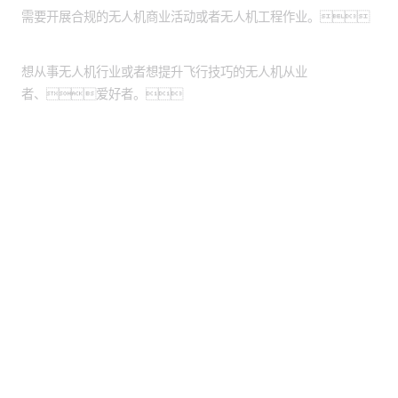
需要开展合规的无人机商业活动或者无人机工程作业。
个人：
想从事无人机行业或者想提升飞行技巧的无人机从业
者、爱好者。
股票代码：000034.SZ
SA视讯厅控股
SA视讯厅信息
SA视讯厅问学
SA视讯厅鲲泰
SA视讯厅云科
SA视讯厅商桥
山石网科
高科数聚
GoPomelo