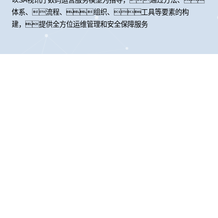
体系、流程、组织、工具等要素的构
建，提供全方位运维管理和安全保障服务
股票代码：000034.SZ
SA视讯厅控股
SA视讯厅信息
SA视讯厅问学
SA视讯厅鲲泰
SA视讯厅云科
SA视讯厅商桥
山石网科
高科数聚
GoPomelo
联系我们
隐私政策
法律声明
网络安全与隐私保护