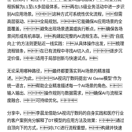
程拆解为L1至L5多层级体系，再在L5级业务活动中进一步识
别AI应用场景。这种方式可系统性优化流程，但需
高层驱动、全局规划。它能确保AI应用场景的全
面覆盖，避免出现场景遗漏或执行断点，确保各场
景间形成有机串联，构建起完整的AI流程生态。而“自底
向上”的方法则更贴近一线实践：从具体操作出发，梳理
流程链条，在已有流程中寻找AI切入点，逐步沉
淀价值，适用于局部创新与快速试点。
无论采用哪种路径，最终都要落实到AI场景的精准描
述。为此，SA视讯厅数码提出“AI Gene模型”作为
统一语言，帮助企业精准描述每一个AI场景的角色、
输入输出、操作规则与数据需求，确保AI与流程深
度融合、可持续优化。
分享中，李晨龙借助SA视讯厅数码的自身实践和医疗行业
的客户案例充分解释了DT模型的应用方法及效果：通过
自顶向下的方式，对LTC进行流程重塑，构建并快速