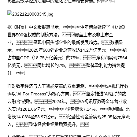
彰显其数字经济浪潮中的进化韧性与增长势能。
据《财富》中文版报道显示，今年榜单延续了《财富》
世界500强权威的制榜方法，覆盖上市及非上市企
业，呈现中国头部企业的最新发展趋势。数据显
示，2025年500强企业总营收达14.2万亿美元，约
占中国GDP（18.75万亿美元）的75%；净利润实现7564
亿美元，同比增长约7%，整体盈利能力持续提
升。
面对数字经济与人工智能变革的双重浪潮，SA视讯厅数
码以“AI For Process”为核心方向，坚定推进“AI驱动的数
云融合”战略。2024年，SA视讯厅数码全年营业收
入实现1281.66亿元，逆势增长7.14%，毛利额同比
增长14.03%至53.97亿元，经营性现金流实现25.05亿元净流
入，整体经营业绩量质双提升。