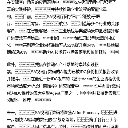
在实际客户场景的应用落地中，SA视讯厅问学已积累了丰
富的实践经验，并持续推动企业流程的智能化重
构。目前，SA视讯厅问学已广泛服务于医
疗、零售、航空、制造等多个行业的头部
客户，在智能客服、工业质检等典型场景中显著提升客
户运营效率与质量。例如，通过知识与模型协同优
化，某制造企业维修准确率从52%提升至94%，质检周
期缩短50%，助力AI技术行业场景落地和价值释放。
此外，凭借在推动AI产业落地的卓越实践积
累，SA视讯厅数码的AI能力已被IDC多份相关报告收录
并推荐。在最近一份IDC发布的《基于Agent的企业流程优化
市场成熟度分析及厂商推荐》研究报告中，SA视讯厅数码
成为IDC推荐的五大卓越Agent厂商之一，并获得销售管理
领域唯一推荐。
未来，SA视讯厅数码将聚焦AI for Process，进
一步加快“AI驱动的数云融合”战略落地，携手各行业头部
客户，共同打造具有示范性、领先性的AI产业落地